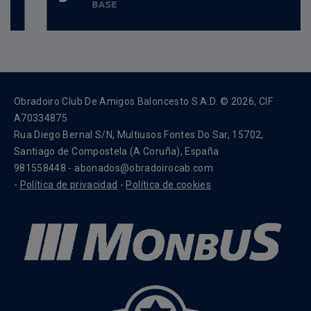
BASE
Data nacemento:
21/11/1999
Obradoiro Club De Amigos Baloncesto S.A.D. © 2026, CIF
A70334875
Rua Diego Bernal S/N, Multiusos Fontes Do Sar, 15702,
Santiago de Compostela (A Coruña), España
981558448 - abonados@obradoirocab.com
-
Política de privacidad
-
Política de cookies