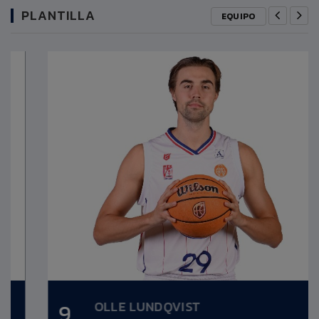
PLANTILLA
EQUIPO
OLLE LUNDQVIST
9
Altura:
1,99m.