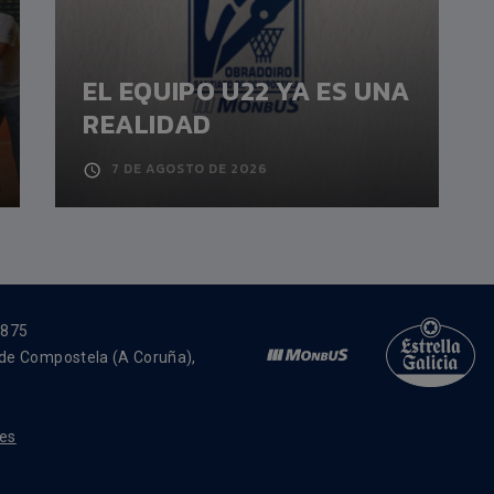
EL EQUIPO U22 YA ES UNA
REALIDAD
7 DE AGOSTO DE 2026
4875
 de Compostela (A Coruña),
ies