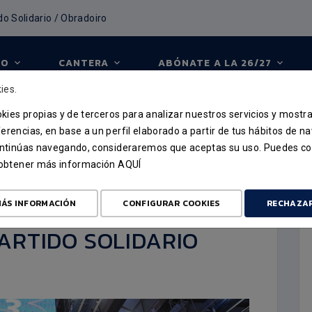
do Solidario / Obradoiro
PO
CANTERA
ABÓNATE A LA 26/27
ies.
ookies propias y de terceros para analizar nuestros servicios y mostr
erencias, en base a un perfil elaborado a partir de tus hábitos de n
continúas navegando, consideraremos que aceptas su uso. Puedes co
u obtener más información
AQUÍ
OIRO Y GADIS
ÁS INFORMACIÓN
CONFIGURAR COOKIES
RECHAZA
PARTIDO SOLIDARIO