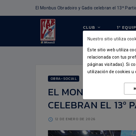
El Monbus Obradoiro y Gadis celebran el 13º Parti
CLUB
1º EQUI
TIENDA
Nuestro sitio utiliza cook
Este sitio web utiliza c
relacionada con tus pref
páginas visitadas). Si 
utilización de cookies 
OBRA-SOCIAL
EL MONBUS OBRAD
M
CELEBRAN EL 13º 
12 DE ENERO DE 2026