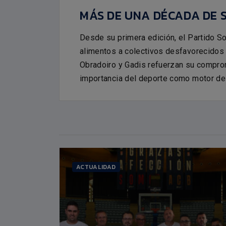
ÁN
DIEGO EPIFANIO
Fecha nacimiento:
25/05/1978
MÁS DE UNA DÉCADA DE 
ENTRENADOR
09/1999
Desde su primera edición, el Partido So
alimentos a colectivos desfavorecidos 
Obradoiro y Gadis refuerzan su comprom
importancia del deporte como motor de 
ACTUALIDAD