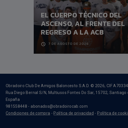
EL CUERPO TÉCNICO DEL
AH
ASCENSO, AL FRENTE DEL
REGRESO A LA ACB
7 DE AGOSTO DE 2026
Obradoiro Club De Amigos Baloncesto S.A.D. © 2026, CIF A7033
Rua Diego Bernal S/N, Multiusos Fontes Do Sar, 15702, Santiago
España
981558448 - abonados@obradoirocab.com
Condiciones de compra
-
Política de privacidad
-
Política de cook