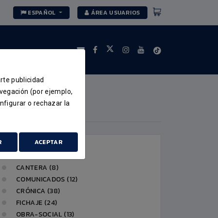
ESPAÑOL
ÁREA USUARIOS
arte publicidad
avegación (por ejemplo,
nfigurar o rechazar la
CATEGORÍAS
R
ACEPTAR
ACTUALIDAD (51)
CANTERA (8)
COMUNICADOS (12)
CRÓNICA (38)
FICHAJE (24)
OBRA-SOCIAL (13)