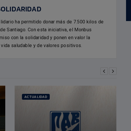
7
FELIPE DOS ANJOS
Altura:
2,18m.
SOLIDARIDAD
PÍVOT
Fecha nacimiento:
30/04/1998
lidario ha permitido donar más de 7.500 kilos de
de Santiago. Con esta iniciativa, el Monbus
iso con la solidaridad y ponen en valor la
vida saludable y de valores positivos.
ACTUALIDAD