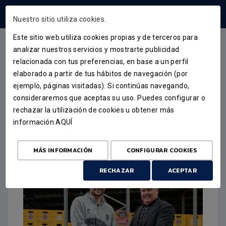
ÁREA USUARIOS
Nuestro sitio utiliza cookies.
Este sitio web utiliza cookies propias y de terceros para
analizar nuestros servicios y mostrarte publicidad
relacionada con tus preferencias, en base a un perfil
PROTAGONISTAS
elaborado a partir de tus hábitos de navegación (por
ejemplo, páginas visitadas). Si continúas navegando,
MVP ESTRELLA GALICIA DE
consideraremos que aceptas su uso. Puedes configurar o
FEBRERO PARA SERGI
rechazar la utilización de cookies u obtener más
información
AQUÍ
QUINTELA
4 DE MARZO DE 2026
MÁS INFORMACIÓN
CONFIGURAR COOKIES
RECHAZAR
ACEPTAR