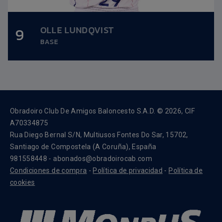
OLLE LUNDQVIST
9
Altura:
1,99m.
BASE
Fecha nacimiento:
21/11/1999
Obradoiro Club De Amigos Baloncesto S.A.D. © 2026, CIF
A70334875
Rua Diego Bernal S/N, Multiusos Fontes Do Sar, 15702,
Santiago de Compostela (A Coruña), España
981558448 - abonados@obradoirocab.com
Condiciones de compra
-
Política de privacidad
-
Política de
cookies