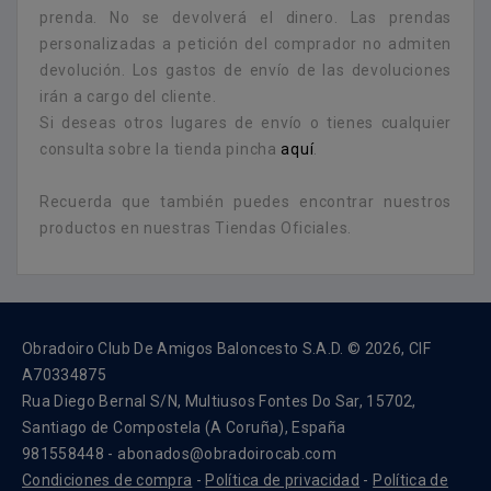
prenda. No se devolverá el dinero. Las prendas
personalizadas a petición del comprador no admiten
devolución. Los gastos de envío de las devoluciones
irán a cargo del cliente.
Si deseas otros lugares de envío o tienes cualquier
consulta sobre la tienda pincha
aquí
.
Recuerda que también puedes encontrar nuestros
productos en nuestras Tiendas Oficiales.
Obradoiro Club De Amigos Baloncesto S.A.D. © 2026, CIF
A70334875
Rua Diego Bernal S/N, Multiusos Fontes Do Sar, 15702,
Santiago de Compostela (A Coruña), España
981558448 - abonados@obradoirocab.com
Condiciones de compra
-
Política de privacidad
-
Política de