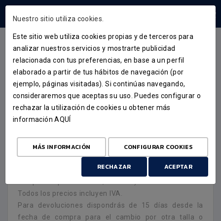
ÁREA USUARIOS
Nuestro sitio utiliza cookies.
Este sitio web utiliza cookies propias y de terceros para
TIENDA
CATEGORÍAS
analizar nuestros servicios y mostrarte publicidad
relacionada con tus preferencias, en base a un perfil
elaborado a partir de tus hábitos de navegación (por
ejemplo, páginas visitadas). Si continúas navegando,
consideraremos que aceptas su uso. Puedes configurar o
CONDICIONES DE COMPRA
rechazar la utilización de cookies u obtener más
información
AQUÍ
Ten en cuenta que los envíos sólo se harán en
MÁS INFORMACIÓN
CONFIGURAR COOKIES
territorio español peninsular y que los gastos de envío
RECHAZAR
ACEPTAR
ascenderán a 5,00 euros (gastos de envío gratis para
compras superiores a 99,00 euros).
Todos los precios incluyen IVA.
Para devoluciones dispondrás de 15 días desde la
fecha de compra para el cambio por otra talla o