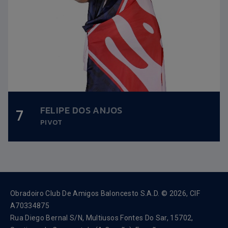
OLLE LUNDQVIST
9
Altura:
1,99m.
BASE
Data nacemento:
21/11/1999
Obradoiro Club De Amigos Baloncesto S.A.D. © 2026, CIF
A70334875
Rua Diego Bernal S/N, Multiusos Fontes Do Sar, 15702,