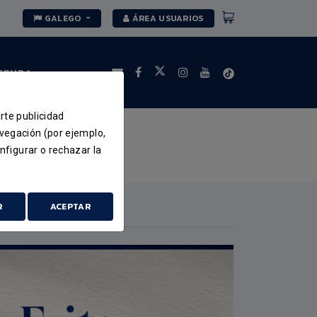
GALEGO
ÁREA USUARIOS
TENDA
arte publicidad
avegación (por ejemplo,
nfigurar o rechazar la
DESTACADO
R
ACEPTAR