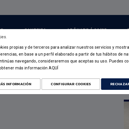
PO
CANTEIRA
ABÓNATE Á 26/27
ies.
ookies propias y de terceros para analizar nuestros servicios y mostr
PRÓXIMOS PARTIDOS
erencias, en base a un perfil elaborado a partir de tus hábitos de n
continúas navegando, consideraremos que aceptas su uso. Puedes co
INICIO
PRÓXIMOS PARTIDOS
u obtener más información
AQUÍ
ÁS INFORMACIÓN
CONFIGURAR COOKIES
RECHAZA