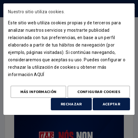
ÁREA USUARIOS
Nuestro sitio utiliza cookies.
Este sitio web utiliza cookies propias y de terceros para
analizar nuestros servicios y mostrarte publicidad
relacionada con tus preferencias, en base a un perfil
ACTUALIDAD
elaborado a partir de tus hábitos de navegación (por
ejemplo, páginas visitadas). Si continúas navegando,
‘NOS NON FALTAMOS’. EL
consideraremos que aceptas su uso. Puedes configurar o
MONBUS OBRADOIRO LANZA
rechazar la utilización de cookies u obtener más
información
AQUÍ
SU NUEVA CAMPAÑA DE
ABONADOS
MÁS INFORMACIÓN
CONFIGURAR COOKIES
11 DE JUNIO DE 2025
RECHAZAR
ACEPTAR