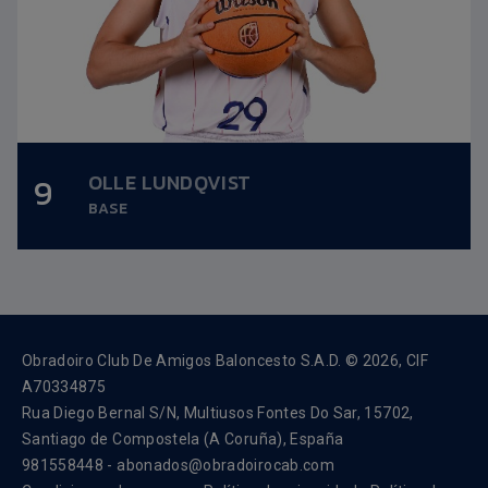
OLLE LUNDQVIST
9
Altura:
1,99m.
BASE
Fecha nacimiento:
21/11/1999
Obradoiro Club De Amigos Baloncesto S.A.D. © 2026, CIF
A70334875
Rua Diego Bernal S/N, Multiusos Fontes Do Sar, 15702,
Santiago de Compostela (A Coruña), España
981558448 - abonados@obradoirocab.com