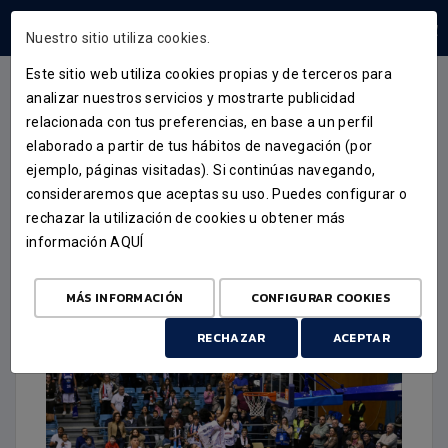
ÁREA USUARIOS
Nuestro sitio utiliza cookies.
Este sitio web utiliza cookies propias y de terceros para
analizar nuestros servicios y mostrarte publicidad
relacionada con tus preferencias, en base a un perfil
CRÓNICA
elaborado a partir de tus hábitos de navegación (por
ejemplo, páginas visitadas). Si continúas navegando,
EL MONBUS OBRADOIRO
consideraremos que aceptas su uso. Puedes configurar o
DISFRUTA CON UNA VICTORIA
rechazar la utilización de cookies u obtener más
información
AQUÍ
ANTE SU PÚBLICO
10 DE NOVIEMBRE DE 2025
MÁS INFORMACIÓN
CONFIGURAR COOKIES
RECHAZAR
ACEPTAR