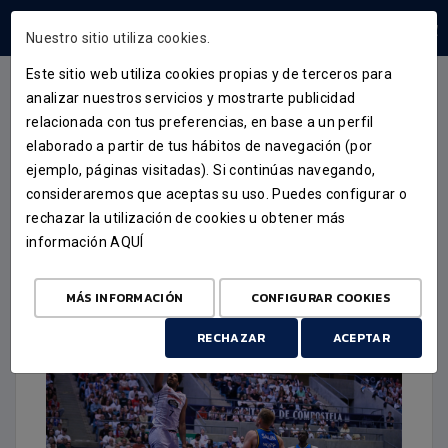
ÁREA USUARIOS
Nuestro sitio utiliza cookies.
Este sitio web utiliza cookies propias y de terceros para
analizar nuestros servicios y mostrarte publicidad
relacionada con tus preferencias, en base a un perfil
CRÓNICA
elaborado a partir de tus hábitos de navegación (por
ejemplo, páginas visitadas). Si continúas navegando,
VITORIA DE DESFIBRILADOR
consideraremos que aceptas su uso. Puedes configurar o
PARA O MONBUS OBRADOIRO
rechazar la utilización de cookies u obtener más
información
AQUÍ
26 DE ABRIL DE 2026
MÁS INFORMACIÓN
CONFIGURAR COOKIES
RECHAZAR
ACEPTAR