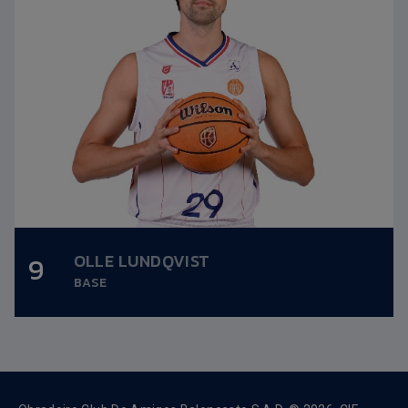
OLLE LUNDQVIST
9
Altura:
1,99m.
BASE
Data nacemento:
21/11/1999