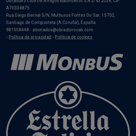
Obradoiro Club De Amigos Baloncesto S.A.D. © 2026, CIF
A70334875
Rua Diego Bernal S/N, Multiusos Fontes Do Sar, 15702,
Santiago de Compostela (A Coruña), España
981558448 - abonados@obradoirocab.com
-
Política de privacidad
-
Política de cookies