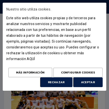
ÁREA USUARIOS
Nuestro sitio utiliza cookies.
Este sitio web utiliza cookies propias y de terceros para
analizar nuestros servicios y mostrarte publicidad
relacionada con tus preferencias, en base a un perfil
ACTUALIDAD
elaborado a partir de tus hábitos de navegación (por
ejemplo, páginas visitadas). Si continúas navegando,
GRAZAS POR UNHA TEMPADA
consideraremos que aceptas su uso. Puedes configurar o
PARA O RECORDO
rechazar la utilización de cookies u obtener más
información
AQUÍ
1 DE XULLO DE 2026
MÁS INFORMACIÓN
CONFIGURAR COOKIES
RECHAZAR
ACEPTAR