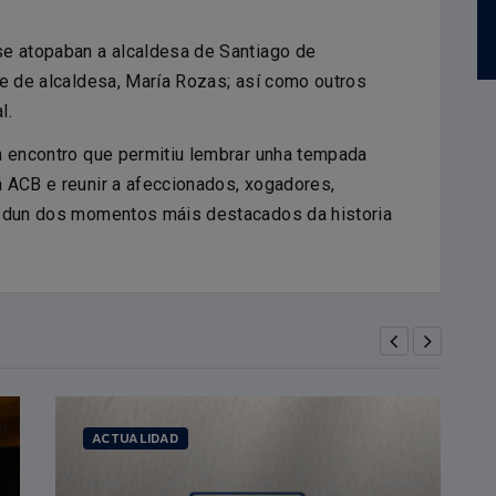
7
FELIPE DOS ANJOS
Altura:
2,18m.
PIVOT
Data nacemento:
30/04/1998
se atopaban a alcaldesa de Santiago de
te de alcaldesa, María Rozas; así como outros
l.
n encontro que permitiu lembrar unha tempada
 ACB e reunir a afeccionados, xogadores,
r dun dos momentos máis destacados da historia
ACTUALIDAD