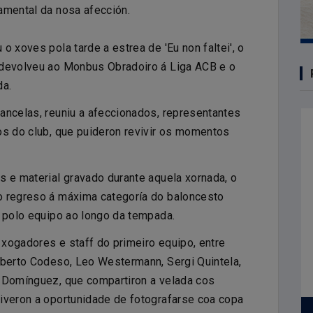
damental da nosa afección.
o xoves pola tarde a estrea de 'Eu non faltei', o
 devolveu ao Monbus Obradoiro á Liga ACB e o
da.
ancelas, reuniu a afeccionados, representantes
os do club, que puideron revivir os momentos
s e material gravado durante aquela xornada, o
o regreso á máxima categoría do baloncesto
o polo equipo ao longo da tempada.
xogadores e staff do primeiro equipo, entre
lberto Codeso, Leo Westermann, Sergi Quintela,
n Domínguez, que compartiron a velada cos
iveron a oportunidade de fotografarse coa copa