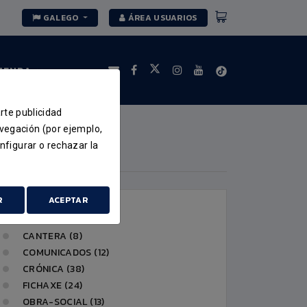
GALEGO
ÁREA USUARIOS
TENDA
arte publicidad
avegación (por ejemplo,
nfigurar o rechazar la
CATEGORÍAS
R
ACEPTAR
ACTUALIDAD (51)
CANTERA (8)
COMUNICADOS (12)
CRÓNICA (38)
FICHAXE (24)
OBRA-SOCIAL (13)