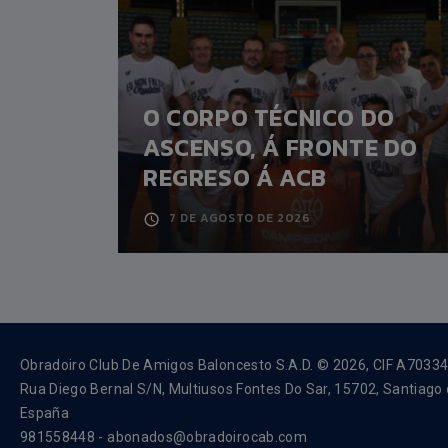
 UNHA
O CORPO TÉCNICO DO
 O
ASCENSO, Á FRONTE DO
O
REGRESO Á ACB
7 DE AGOSTO DE 2026
Obradoiro Club De Amigos Baloncesto S.A.D. © 2026, CIF A7033
Rua Diego Bernal S/N, Multiusos Fontes Do Sar, 15702, Santiago
España
981558448 - abonados@obradoirocab.com