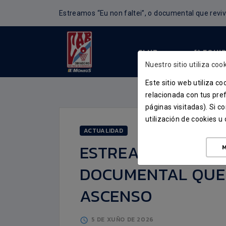
Estreamos “Eu non faltei”, o documental que revi
CLUB
1º EQUI
Nuestro sitio utiliza cook
Este sitio web utiliza c
relacionada con tus pref
páginas visitadas). Si 
utilización de cookies 
ACTUALIDAD
ESTREAMOS “EU NO
M
DOCUMENTAL QUE 
ASCENSO
5 DE XUÑO DE 2026