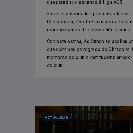
que acredita o ascenso á Liga ACB.
ÁN
DIEGO EPIFANIO
Data nacemento:
25/05/1978
ENTRENADOR
09/1999
Entre as autoridades presentes tamén 
Compostela, Goretti Sanmartín; a tenen
representantes da corporación municipa
Con esta estrea, As Cancelas acolleu u
que culminou co regreso do Obradoiro á
membros do club e institucións arredo
do club.
ACTUALIDAD