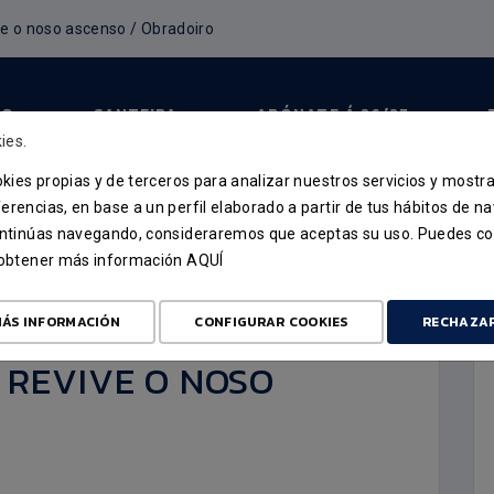
ve o noso ascenso / Obradoiro
PO
CANTEIRA
ABÓNATE Á 26/27
ies.
ookies propias y de terceros para analizar nuestros servicios y mostr
erencias, en base a un perfil elaborado a partir de tus hábitos de n
continúas navegando, consideraremos que aceptas su uso. Puedes co
u obtener más información
AQUÍ
N FALTEI”, O
ÁS INFORMACIÓN
CONFIGURAR COOKIES
RECHAZA
REVIVE O NOSO