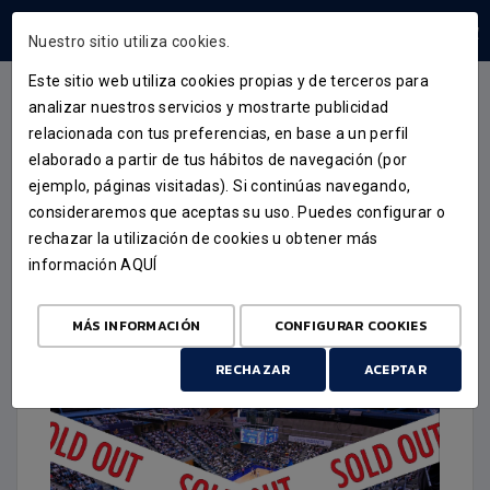
ÁREA USUARIOS
Nuestro sitio utiliza cookies.
Este sitio web utiliza cookies propias y de terceros para
analizar nuestros servicios y mostrarte publicidad
relacionada con tus preferencias, en base a un perfil
ACTUALIDAD
elaborado a partir de tus hábitos de navegación (por
ejemplo, páginas visitadas). Si continúas navegando,
“A REBO-SAR”: ACTIVADA A
consideraremos que aceptas su uso. Puedes configurar o
LIBERACIÓN DE ASENTOS
rechazar la utilización de cookies u obtener más
información
AQUÍ
FRONTE AO MOVISTAR
ESTUDIANTES
MÁS INFORMACIÓN
CONFIGURAR COOKIES
23 DE ABRIL DE 2026
RECHAZAR
ACEPTAR