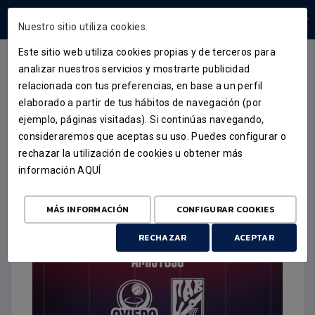
ÁREA USUARIOS
Nuestro sitio utiliza cookies.
Este sitio web utiliza cookies propias y de terceros para
analizar nuestros servicios y mostrarte publicidad
relacionada con tus preferencias, en base a un perfil
ACTUALIDAD
elaborado a partir de tus hábitos de navegación (por
ejemplo, páginas visitadas). Si continúas navegando,
VENDA DE ENTRADAS
consideraremos que aceptas su uso. Puedes configurar o
ALIMERKA OVIEDO - MONBUS
rechazar la utilización de cookies u obtener más
información
AQUÍ
OBRADOIRO
11 DE SETEMBRO DE 2025
MÁS INFORMACIÓN
CONFIGURAR COOKIES
RECHAZAR
ACEPTAR