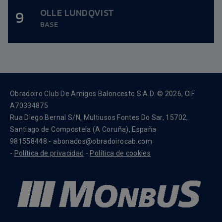
OLLE LUNDQVIST
9
Altura:
1,99m.
BASE
Data nacemento:
21/11/1999
Obradoiro Club De Amigos Baloncesto S.A.D. © 2026, CIF
A70334875
Rua Diego Bernal S/N, Multiusos Fontes Do Sar, 15702,
Santiago de Compostela (A Coruña), España
981558448 - abonados@obradoirocab.com
-
Política de privacidad
-
Política de cookies