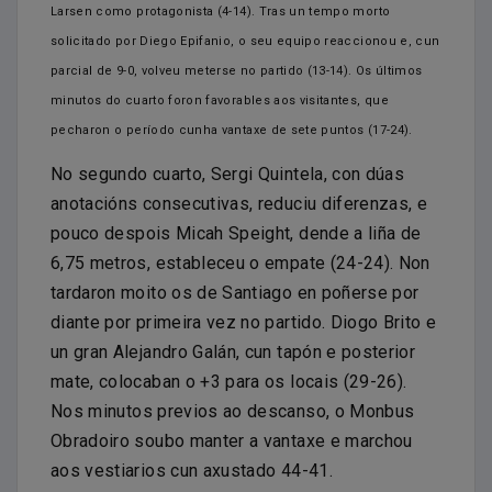
Larsen como protagonista (4-14). Tras un tempo morto
solicitado por Diego Epifanio, o seu equipo reaccionou e, cun
parcial de 9-0, volveu meterse no partido (13-14). Os últimos
minutos do cuarto foron favorables aos visitantes, que
pecharon o período cunha vantaxe de sete puntos (17-24).
No segundo cuarto, Sergi Quintela, con dúas
anotacións consecutivas, reduciu diferenzas, e
pouco despois Micah Speight, dende a liña de
6,75 metros, estableceu o empate (24-24). Non
tardaron moito os de Santiago en poñerse por
diante por primeira vez no partido. Diogo Brito e
un gran Alejandro Galán, cun tapón e posterior
mate, colocaban o +3 para os locais (29-26).
Nos minutos previos ao descanso, o Monbus
Obradoiro soubo manter a vantaxe e marchou
aos vestiarios cun axustado 44-41.