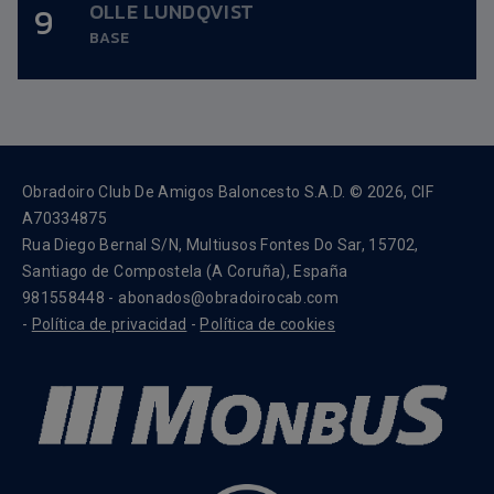
OLLE LUNDQVIST
9
Altura:
1,99m.
BASE
Data nacemento:
21/11/1999
Obradoiro Club De Amigos Baloncesto S.A.D. © 2026, CIF
A70334875
Rua Diego Bernal S/N, Multiusos Fontes Do Sar, 15702,
Santiago de Compostela (A Coruña), España
981558448 - abonados@obradoirocab.com
-
Política de privacidad
-
Política de cookies