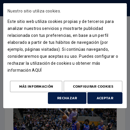
ÁREA USUARIOS
Nuestro sitio utiliza cookies.
Este sitio web utiliza cookies propias y de terceros para
analizar nuestros servicios y mostrarte publicidad
relacionada con tus preferencias, en base a un perfil
CRÓNICA
elaborado a partir de tus hábitos de navegación (por
ejemplo, páginas visitadas). Si continúas navegando,
PECHE DA PRIMEIRA VOLTA
consideraremos que aceptas su uso. Puedes configurar o
CON VITORIA
rechazar la utilización de cookies u obtener más
información
AQUÍ
19 DE XANEIRO DE 2026
MÁS INFORMACIÓN
CONFIGURAR COOKIES
RECHAZAR
ACEPTAR